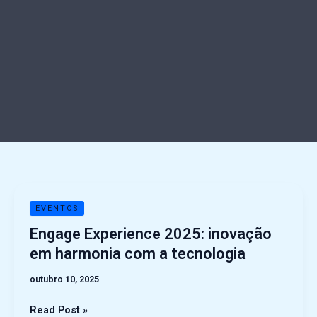
Engage
EVENTOS
Experience
Engage Experience 2025: inovação
2025:
em harmonia com a tecnologia
inovação
em
outubro 10, 2025
harmonia
com
Read Post »