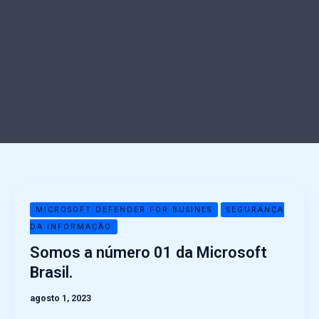
Somos
MICROSOFT DEFENDER FOR BUSINES
SEGURANÇA
a
DA INFORMAÇÃO
número
Somos a número 01 da Microsoft
01
Brasil.
da
Microsoft
agosto 1, 2023
Brasil.