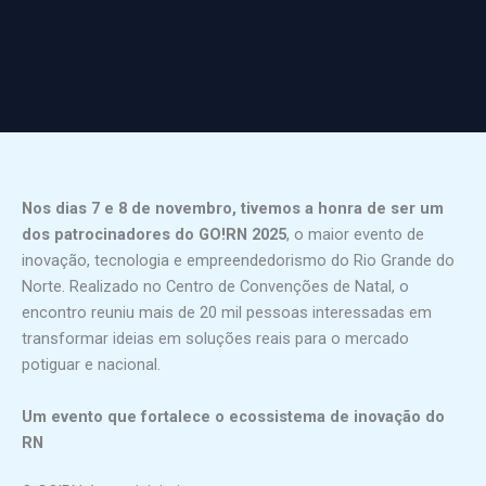
Nos dias 7 e 8 de novembro, tivemos a honra de ser um
dos patrocinadores do GO!RN 2025
, o maior evento de
inovação, tecnologia e empreendedorismo do Rio Grande do
Norte. Realizado no Centro de Convenções de Natal, o
encontro reuniu mais de 20 mil pessoas interessadas em
transformar ideias em soluções reais para o mercado
potiguar e nacional.
Um evento que fortalece o ecossistema de inovação do
RN