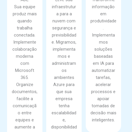
Sua equipe
infraestrutur
informação
produz mais
a para a
em
quando
nuvem com
produtividade
trabalha
segurança e
.
conectada.
previsibilidad
Implementa
Implemente
e. Migramos,
mos
colaboração
implementa
soluções
moderna
mos e
baseadas
com
administram
em IA para
Microsoft
os
automatizar
365.
ambientes
tarefas,
Organize
Azure para
acelerar
documentos,
que sua
processos e
facilite a
empresa
apoiar
comunicaçã
tenha
tomadas de
o entre
escalabilidad
decisão mais
equipes e
e,
inteligentes.
aumente a
disponibilidad